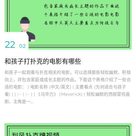
22
02
和孩子打扑克的电影有哪些
和孩子一起观看与扑克相关的电影，可以选择那些轻松幽默、积极
向上，并包含家庭或成长主题的作品。下面这个表格介绍了一些合
适的电影： | 电影名称 (中文/英文) | 主要看点 (为何适合与孩子
看) | | :-- | :-- | | 《马华力》 (Maverick) | 轻松幽默的西部冒险喜
剧，主角是一...