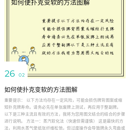
26
02
如何使扑克变软的方法图解
重要提示： 以下方法均存在一定风险，可能会损伤牌背图案或缩
短扑克牌寿命。请务必先在单张废牌上测试，再应用于整副牌。
以下是三种主流且有效的方法，我将为您用图文结合的结合的步骤
进行说明。 方法一：蒸汽软化法（快速但需谨慎） 这是最快的方
法，利用水蒸气使纸张纤维松弛，但过度操作会导致牌永久弯曲或