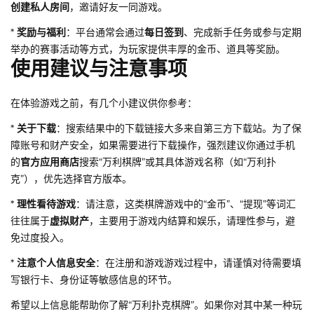
创建私人房间
，邀请好友一同游戏。
*
奖励与福利
：平台通常会通过
每日签到
、完成新手任务或参与定期
举办的赛事活动等方式，为玩家提供丰厚的金币、道具等奖励。
使用建议与注意事项
在体验游戏之前，有几个小建议供你参考：
*
关于下载
：搜索结果中的下载链接大多来自第三方下载站。为了保
障账号和财产安全，如果需要进行下载操作，强烈建议你通过手机
的
官方应用商店
搜索“万利棋牌”或其具体游戏名称（如“万利扑
克”），优先选择官方版本。
*
理性看待游戏
：请注意，这类棋牌游戏中的“金币”、“提现”等词汇
往往属于
虚拟财产
，主要用于游戏内结算和娱乐，请理性参与，避
免过度投入。
*
注意个人信息安全
：在注册和游戏游戏过程中，请谨慎对待需要填
写银行卡、身份证等敏感信息的环节。
希望以上信息能帮助你了解“万利扑克棋牌”。如果你对其中某一种玩