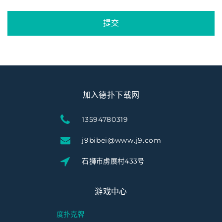
提交
加入德扑下载网
13594780319
j9bibei@www.j9.com
石狮市虏展村433号
游戏中心
度扑克牌