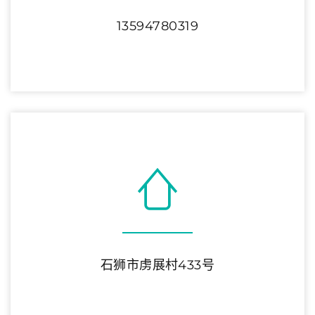
13594780319
石狮市虏展村433号