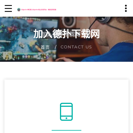
加入德扑下载网
CONTACT US
首页