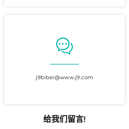
j9bibei@www.j9.com
给我们留言!