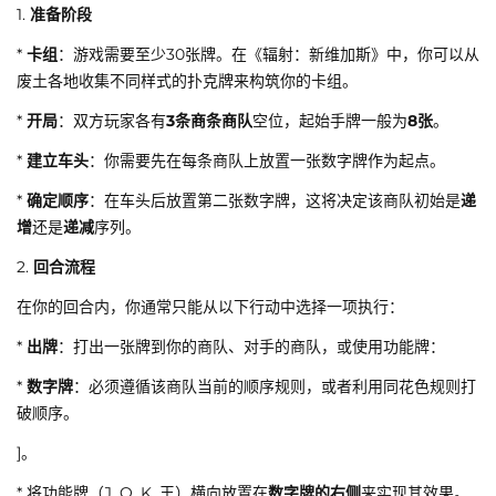
1.
准备阶段
*
卡组
：游戏需要至少30张牌。在《辐射：新维加斯》中，你可以从
废土各地收集不同样式的扑克牌来构筑你的卡组。
*
开局
：双方玩家各有
3条商条商队
空位，起始手牌一般为
8张
。
*
建立车头
：你需要先在每条商队上放置一张数字牌作为起点。
*
确定顺序
：在车头后放置第二张数字牌，这将决定该商队初始是
递
增
还是
递减
序列。
2.
回合流程
在你的回合内，你通常只能从以下行动中选择一项执行：
*
出牌
：打出一张牌到你的商队、对手的商队，或使用功能牌：
*
数字牌
：必须遵循该商队当前的顺序规则，或者利用同花色规则打
破顺序。
]。
* 将功能牌（J, Q, K, 王）横向放置在
数字牌的右侧
来实现其效果。