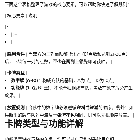
下面这个表格整理了游戏的核心要素，可以帮助你快速了解规则：
| 核心要素 | 说明 |
| :--
| :--
|
|
胜利条件
| 当双方的三列商队都"售出"（即点数和达到21-26点）
后，比较每一列的点数，
至少在两列上领先
即可获胜。 |
|
卡牌类型
|
数字牌 (A-10)
：构成商队的基础，A为1点，10为10点。
功能牌 (J, Q, K, 王)
：不能单独组成商队，需放在数字牌旁产生
效果。 |
|
放置规则
| 商队中的数字牌必须遵循
递增
或
递减
的顺序。
例外
：如
果新出的牌与队列中
最后一张牌花色相同
，则可以无视顺序放置。 |
卡牌类型与功能详解
功能牌是游戏策略的关键，你可以对自己和对手使用它们。