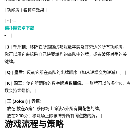
| 功能牌 | 名称与效果 |
| :: | :--
德扑圈安卓下载
|
|
J
|
千斤顶
：移除它所跟随的那张数字牌及其旁边的所有功能牌。
你可以用它来拆除自己快要爆炸的商队中的牌，或者破坏对手的关
键牌。 |
|
Q
|
皇后
：反转它所在商队的出牌顺序（如从递增变为递减）。 |
|
K
|
国王
：使它所跟随的数字牌
点数翻倍
。一张牌可以放多个K，点
数会持续翻倍。 |
|
王 (Joker)
|
弄臣
：
· 放在 放在
A
旁：移除场上除该A外所有
同花色
的牌。
· 放在
2-10
旁：移除场上除该牌外所有
同点数
的牌。 |
游戏流程与策略