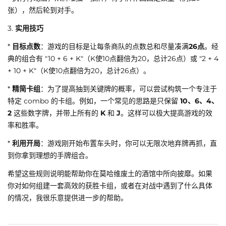
张），然后轮到对手。
3.
实用技巧
*
目标点数
：游戏的目标是让每条商队的点数总和尽量凑满
26点
。经
典的组合有 "10 + 6 + K"（K使10点翻倍为20，总计26点）或 "2 + 4
+ 10 + K"（K使10点翻倍为20，总计26点）。
*
精简卡组
：为了提高抽到关键牌的概率，可以尝试构筑一个专注于
特定 combo 的卡组。例如，一个常见的思路是只保留
10、6、4、
2
这些数字牌，并带上所有的
K
和
J
。这样可以极大提高游戏的效
率和胜率。
*
利用开局
：游戏刚开始布置车头时，你可以无限次地弃牌再抓，直
到你拿到理想的手牌组合。
希望这些规则说明能帮助你在莫哈维废土的酒馆中所向披靡。如果
你对如何组建一套高效的获胜卡组，或者在对战中遇到了什么具体
的情况，我很乐意提供进一步的帮助。