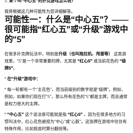
3.
某个叫“中心五”的扑克游戏怎么玩？
我将根据这几种可能性为您详细解答。
可能性一：什么是“中心五”？——
很可能指“红心五”或“升级”游戏中
的“5”
在很多扑克牌玩法中，特别是
升级（也叫拖拉机、甩蛋等）
这类游
戏里，“5”是一个非常重要的牌，尤其是
“红心5”
或当前花色的
“级
牌5”
。
*
在“升级”游戏中：
* 每一轮都有一个“主花色”，而当前级别的数字就是“级牌”。例如，
例如，如果你们现在打“5”，那么所有花色的“5”都是主牌，而且通常
是权力很大的主牌。
*
“中心五”
这个说法很可能就是指
“红心5”
，因为在很多地方的习
惯叫法中，红心花色被视为“中心”或“心脏”。这张牌在游戏中往往有
特殊作用，比如抠底时算分翻倍等。