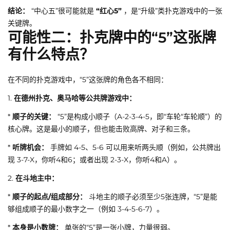
结论：
“中心五”很可能就是
“红心5”
，是“升级”类扑克游戏中的一张
关键牌。
可能性二：扑克牌中的“5”这张牌
有什么特点？
在不同的扑克游戏中，“5”这张牌的角色各不相同：
1.
在德州扑克、奥马哈等公共牌游戏中：
*
顺子的关键：
“5”是构成小顺子（A-2-3-4-5，即“车轮“车轮顺”）的
核心牌。这是最小的顺子，但也能击败高牌、对子和三条。
*
听牌机会：
手牌如 4-5、5-6 可以用来听两头顺（例如，公共牌出
现 3-7-X，你听4和6；或者出现 2-3-X，你听4和A）。
2.
在斗地主中：
*
顺子的起点/组成部分：
斗地主的顺子必须至少5张连牌，“5”是能
够组成顺子的最小数字之一（例如 3-4-5-6-7）。
*
本身是小数牌：
单张的“5”是一张小牌，力量很弱。